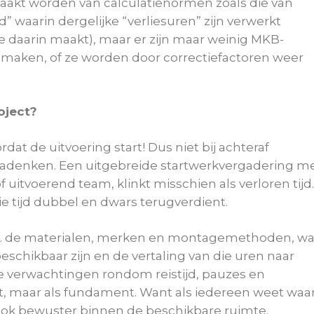
maakt worden van calculatienormen zoals die van
 waarin dergelijke “verliesuren” zijn verwerkt
je daarin maakt), maar er zijn maar weinig MKB-
n maken, of ze worden door correctiefactoren weer
roject?
rdat de uitvoering start! Dus niet bij achteraf
nadenken. Een uitgebreide startwerkvergadering m
uitvoerend team, klinkt misschien als verloren tijd.
die tijd dubbel en dwars terugverdient.
o.a. de materialen, merken en montagemethoden, wa
eschikbaar zijn en de vertaling van die uren naar
e verwachtingen rondom reistijd, pauzes en
it, maar als fundament. Want als iedereen weet waa
n ook bewuster binnen de beschikbare ruimte.