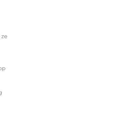
 ze
 op
n
g