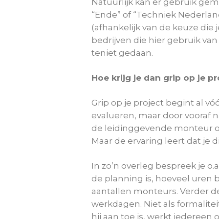
Natuurlijk kan er gebruik ge
“Ende” of “Techniek Nederland”
(afhankelijk van de keuze die 
bedrijven die hier gebruik va
teniet gedaan.
Hoe krijg je dan grip op je p
Grip op je project begint al vóó
evalueren, maar door vooraf 
de leidinggevende monteur of 
Maar de ervaring leert dat je 
In zo’n overleg bespreek je 
de planning is, hoeveel uren b
aantallen monteurs. Verder d
werkdagen. Niet als formalite
hij aan toe is, werkt iederee