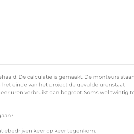
haald. De calculatie is gemaakt. De monteurs staa
n het einde van het project de gevulde urenstaat
n meer uren verbruikt dan begroot. Soms wel twintig t
gaan?
allatiebedrijven keer op keer tegenkom.