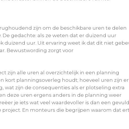
erughoudend zijn om de beschikbare uren te delen
De gedachte: als ze weten dat er duizend uur
k duizend uur. Uit ervaring weet ik dat dit niet gebe
ar. Bewustwording zorgt voor
ect zijn alle uren al overzichtelijk in een planning
een kort planningsoverleg houdt; hoeveel uren zijn er
g, wat zijn de consequenties als er plotseling extra
en deze uren ergens anders in de planning weer
ëer je iets wat veel waardevoller is dan een gevul
 je project. En monteurs die begrijpen waarom dat er