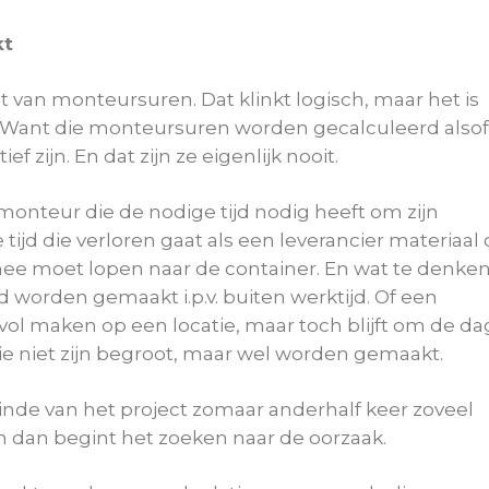
kt
t van monteursuren. Dat klinkt logisch, maar het is
. Want die monteursuren worden gecalculeerd alsof
 zijn. En dat zijn ze eigenlijk nooit.
onteur die de nodige tijd nodig heeft om zijn
 tijd die verloren gaat als een leverancier materiaal
e moet lopen naar de container. En wat te denke
d worden gemaakt i.p.v. buiten werktijd. Of een
 vol maken op een locatie, maar toch blijft om de da
ie niet zijn begroot, maar wel worden gemaakt.
einde van het project zomaar anderhalf keer zoveel
n dan begint het zoeken naar de oorzaak.