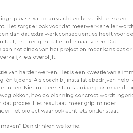
ng op basis van mankracht en beschikbare uren
ht. Het zorgt er ook voor dat meerwerk sneller word
en dan dat extra werk consequenties heeft voor d
sultaat, en brengen dat eerder naar voren. Dat
 aan het einde van het project en meer kans dat er
kelijk iets overblijft.
estie van harder werken. Het is een kwestie van slim
, én tijdens! Als coach bij installatiebedrijven help i
e brengen. Niet met een standaardaanpak, maar doo
 weglekken, hoe de planning concreet wordt ingeri
 dat proces. Het resultaat: meer grip, minder
der het project waar ook echt iets onder staat.
 maken? Dan drinken we koffie.